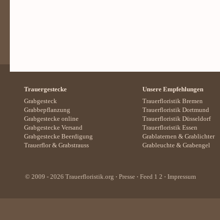
Trauergestecke
Unsere Empfehlungen
Grabgesteck
Trauerfloristik Bremen
Grabbepflanzung
Trauerfloristik Dortmund
Grabgestecke online
Trauerfloristik Düsseldorf
Grabgestecke Versand
Trauerfloristik Essen
Grabgestecke Beerdigung
Grablaternen
&
Grablichter
Trauerflor
&
Grabstrauss
Grableuchte
&
Grabengel
© 2009 - 2026
Trauerfloristik.org
⋅
Presse
⋅ Feed
1
2
⋅
Impressum