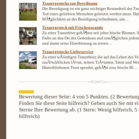
Trauergestecke zur Beerdigung
Die Beerdigung ist ein ganz wichtiger Bestandteil der Tra
Tod eines geliebten Menschen geleistet werden muss. Dah
MÃ¶glichkeit an der Beerdigung teilnehmen, um ...
Trauergesteck mit Frischegarantie
Zu einer Trauerfeier gehÃ¶ren seit jeher frische Blumen. 
Farbe an den Ort des Gedenkens und ermÃ¶glichen jedem
und damit seine Ehrerbietung zu erweis ...
Trauergestecke Lieferservice
Zu einer wÃ¼rdigen Trauerfeier, die auf das Leben des V
zurÃ¼ckblicken lÃ¤sst, seinen TrÃ¤umen, Taten und Wer
Hinterbliebenen Trost spendet, gehÃ¶rt eine frische Bl ...
Bewertung dieser Seite:
4
von 5 Punkten. (
2
Bewertun
Finden Sie diese Seite hilfreich? Geben auch Sie mit e
Sterne Ihre Bewertung ab. (
1
Stern: Wenig hilfreich,
5
hilfreich)