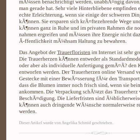
mÃ¼ssen benachrichtigt werden, unabhÃ¤ngig davon
man gerade hat. Sehr viele Hinterbliebene empfinden e
echte Erleichterung, wenn sie einige der schweren Din
kÃ¶nnen. Sie ersparen sich krÃ¤ftezehrende Wege u
kÃ¶nnen ganz in Ruhe und im privaten Rahmen die 
nahmen ergreifen und mÃ¼ssen ihre Energie nicht daz
Ã-ffentlichkeit mÃ¼hsam Haltung zu bewahren.
Das Angebot der
Trauerfloristen
im Internet ist sehr g
Die Trauerherzen kÃ¶nnen entweder als Standardmodel
oder aber als individuelle Anfertigung gemÃ¤Ã? d
entworfen werden. Der Trauerherzen online Versand ve
Gestecke mit einer BewÃ¤sserung fÃ¼r den Transport,
dass die Blumen immer noch frisch sind, wenn sie be
ankommen. Die Verpackung schÃ¼tzt das Trauerherz v
BeschÃ¤digung. Die Lieferfristen sind Ã¼blicherweise
kÃ¶nnen auch dringende WÃ¼nsche normalerweise rec
werden.
Dieser Artikel wurde von Angelika Schmid geschrieben.