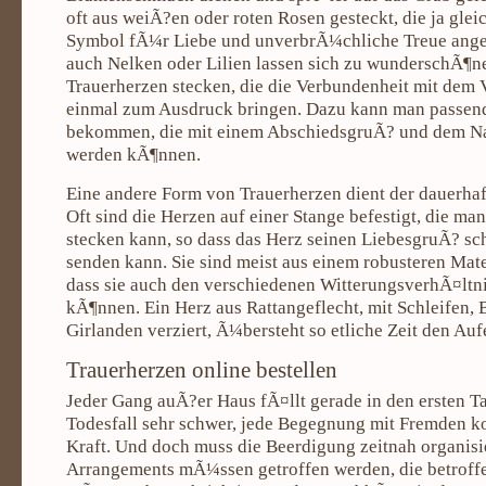
oft aus weiÃ?en oder roten Rosen gesteckt, die ja gleic
Symbol fÃ¼r Liebe und unverbrÃ¼chliche Treue ange
auch Nelken oder Lilien lassen sich zu wunderschÃ¶ne
Trauerherzen stecken, die die Verbundenheit mit dem
einmal zum Ausdruck bringen. Dazu kann man passend
bekommen, die mit einem AbschiedsgruÃ? und dem N
werden kÃ¶nnen.
Eine andere Form von Trauerherzen dient der dauerha
Oft sind die Herzen auf einer Stange befestigt, die ma
stecken kann, so dass das Herz seinen LiebesgruÃ? s
senden kann. Sie sind meist aus einem robusteren Mater
dass sie auch den verschiedenen WitterungsverhÃ¤ltni
kÃ¶nnen. Ein Herz aus Rattangeflecht, mit Schleifen
Girlanden verziert, Ã¼bersteht so etliche Zeit den Auf
Trauerherzen online bestellen
Jeder Gang auÃ?er Haus fÃ¤llt gerade in den ersten 
Todesfall sehr schwer, jede Begegnung mit Fremden ko
Kraft. Und doch muss die Beerdigung zeitnah organisi
Arrangements mÃ¼ssen getroffen werden, die betrof