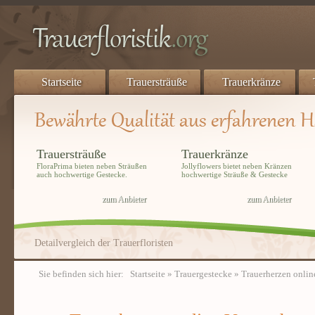
Startseite
Trauersträuße
Trauerkränze
Trauersträuße
Trauerkränze
FloraPrima bieten neben Sträußen
Jollyflowers bietet neben Kränzen
auch hochwertige Gestecke.
hochwertige Sträuße & Gestecke
zum Anbieter
zum Anbieter
Detailvergleich der Trauerfloristen
Sie befinden sich hier:
Startseite
»
Trauergestecke
» Trauerherzen onlin