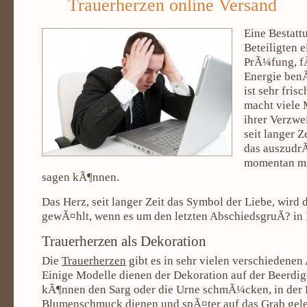
Trauerherzen online Versand
Eine Bestattu
Beteiligten 
PrÃ¼fung, fÃ
Energie ben
ist sehr fris
macht viele
ihrer Verzwei
seit langer 
das auszudr
momentan mi
sagen kÃ¶nnen.
Das Herz, seit langer Zeit das Symbol der Liebe, wird 
gewÃ¤hlt, wenn es um den letzten AbschiedsgruÃ? in
Trauerherzen als Dekoration
Die
Trauerherzen
gibt es in sehr vielen verschiedene
Einige Modelle dienen der Dekoration auf der Beerdigu
kÃ¶nnen den Sarg oder die Urne schmÃ¼cken, in der F
Blumenschmuck dienen und spÃ¤ter auf das Grab geleg