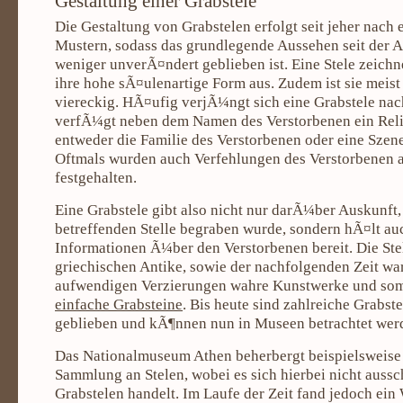
Gestaltung einer Grabstele
Die Gestaltung von Grabstelen erfolgt seit jeher nach 
Mustern, sodass das grundlegende Aussehen seit der 
weniger unverÃ¤ndert geblieben ist. Eine Stele zeichne
ihre hohe sÃ¤ulenartige Form aus. Zudem ist sie meist
viereckig. HÃ¤ufig verjÃ¼ngt sich eine Grabstele nac
verfÃ¼gt neben dem Namen des Verstorbenen ein Relie
entweder die Familie des Verstorbenen oder eine Szen
Oftmals wurden auch Verfehlungen des Verstorbenen a
festgehalten.
Eine Grabstele gibt also nicht nur darÃ¼ber Auskunft,
betreffenden Stelle begraben wurde, sondern hÃ¤lt au
Informationen Ã¼ber den Verstorbenen bereit. Die Ste
griechischen Antike, sowie der nachfolgenden Zeit wa
aufwendigen Verzierungen wahre Kunstwerke und som
einfache Grabsteine
. Bis heute sind zahlreiche Grabste
geblieben und kÃ¶nnen nun in Museen betrachtet wer
Das Nationalmuseum Athen beherbergt beispielsweise
Sammlung an Stelen, wobei es sich hierbei nicht auss
Grabstelen handelt. Im Laufe der Zeit fand jedoch ei