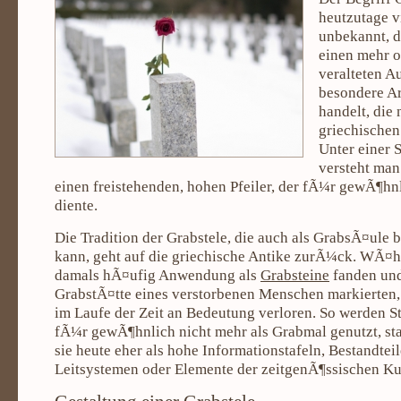
heutzutage 
unbekannt, d
einen mehr o
veralteten A
besondere Ar
handelt, die
griechischen
Unter einer 
versteht man
einen freistehenden, hohen Pfeiler, der fÃ¼r gewÃ¶hn
diente.
Die Tradition der Grabstele, die auch als GrabsÃ¤ule 
kann, geht auf die griechische Antike zurÃ¼ck. WÃ¤h
damals hÃ¤ufig Anwendung als
Grabsteine
fanden und
GrabstÃ¤tte eines verstorbenen Menschen markierten, 
im Laufe der Zeit an Bedeutung verloren. So werden St
fÃ¼r gewÃ¶hnlich nicht mehr als Grabmal genutzt, st
sie heute eher als hohe Informationstafeln, Bestandtei
Leitsystemen oder Elemente der zeitgenÃ¶ssischen Ku