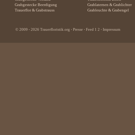
Grabgestecke Beerdigung
Grablaternen
&
Grablichter
Trauerflor
&
Grabstrauss
Grableuchte
&
Grabengel
© 2009 - 2026
Trauerfloristik.org
⋅
Presse
⋅ Feed
1
2
⋅
Impressum