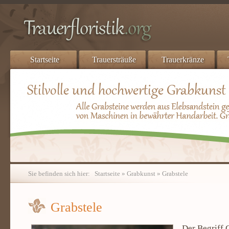
Startseite
Trauersträuße
Trauerkränze
Sie befinden sich hier:
Startseite
»
Grabkunst
» Grabstele
Grabstele
Der Begriff G