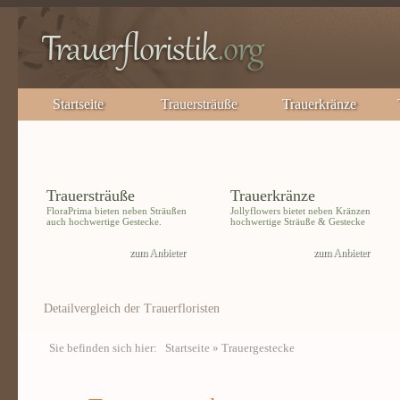
Startseite
Trauersträuße
Trauerkränze
Trauersträuße
Trauerkränze
FloraPrima bieten neben Sträußen
Jollyflowers bietet neben Kränzen
auch hochwertige Gestecke.
hochwertige Sträuße & Gestecke
zum Anbieter
zum Anbieter
Detailvergleich der Trauerfloristen
Sie befinden sich hier:
Startseite
» Trauergestecke