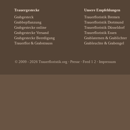
Trauergestecke
Unsere Empfehlungen
Grabgesteck
Trauerfloristik Bremen
Grabbepflanzung
Trauerfloristik Dortmund
Grabgestecke online
Trauerfloristik Düsseldorf
Grabgestecke Versand
Trauerfloristik Essen
Grabgestecke Beerdigung
Grablaternen
&
Grablichter
Trauerflor
&
Grabstrauss
Grableuchte
&
Grabengel
© 2009 - 2026
Trauerfloristik.org
⋅
Presse
⋅ Feed
1
2
⋅
Impressum