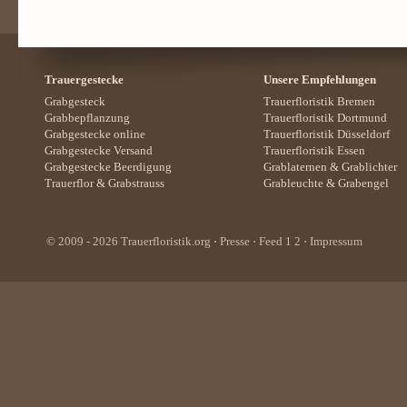
Trauergestecke
Unsere Empfehlungen
Grabgesteck
Trauerfloristik Bremen
Grabbepflanzung
Trauerfloristik Dortmund
Grabgestecke online
Trauerfloristik Düsseldorf
Grabgestecke Versand
Trauerfloristik Essen
Grabgestecke Beerdigung
Grablaternen
&
Grablichter
Trauerflor
&
Grabstrauss
Grableuchte
&
Grabengel
© 2009 - 2026
Trauerfloristik.org
⋅
Presse
⋅ Feed
1
2
⋅
Impressum