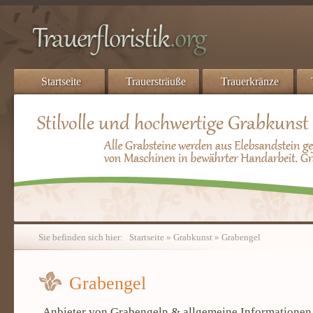
Startseite
Trauersträuße
Trauerkränze
Sie befinden sich hier:
Startseite
»
Grabkunst
» Grabengel
Grabengel
Anbieter von Grabengeln & allgemeine Informationen