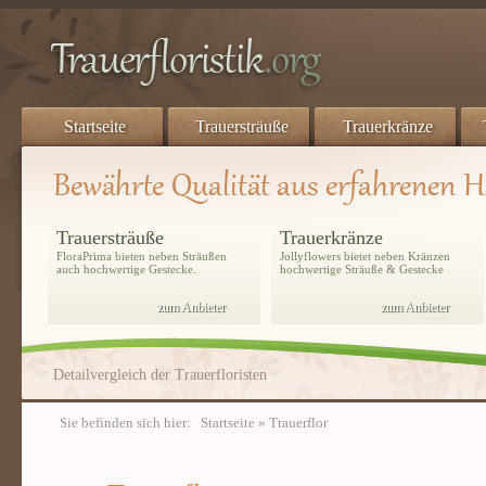
Startseite
Trauersträuße
Trauerkränze
Trauersträuße
Trauerkränze
FloraPrima bieten neben Sträußen
Jollyflowers bietet neben Kränzen
auch hochwertige Gestecke.
hochwertige Sträuße & Gestecke
zum Anbieter
zum Anbieter
Detailvergleich der Trauerfloristen
Sie befinden sich hier:
Startseite
» Trauerflor