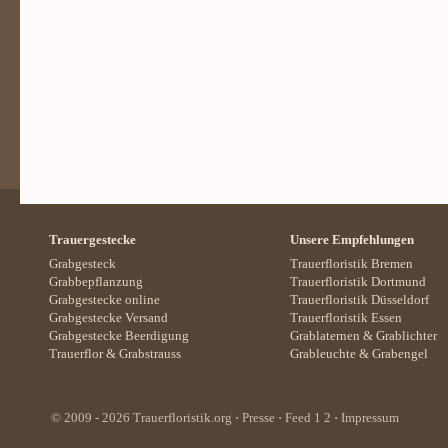
Trauergestecke
Unsere Empfehlungen
Grabgesteck
Trauerfloristik Bremen
Grabbepflanzung
Trauerfloristik Dortmund
Grabgestecke online
Trauerfloristik Düsseldorf
Grabgestecke Versand
Trauerfloristik Essen
Grabgestecke Beerdigung
Grablaternen
&
Grablichter
Trauerflor
&
Grabstrauss
Grableuchte
&
Grabengel
© 2009 - 2026
Trauerfloristik.org
⋅
Presse
⋅ Feed
1
2
⋅
Impressum