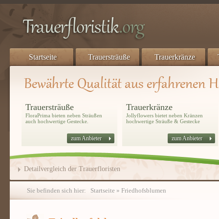
Startseite
Trauersträuße
Trauerkränze
Trauersträuße
Trauerkränze
FloraPrima bieten neben Sträußen
Jollyflowers bietet neben Kränzen
auch hochwertige Gestecke.
hochwertige Sträuße & Gestecke
zum Anbieter
zum Anbieter
Detailvergleich der Trauerfloristen
Sie befinden sich hier:
Startseite
» Friedhofsblumen