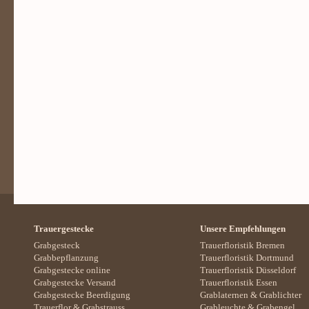
Trauergestecke
Unsere Empfehlungen
Grabgesteck
Trauerfloristik Bremen
Grabbepflanzung
Trauerfloristik Dortmund
Grabgestecke online
Trauerfloristik Düsseldorf
Grabgestecke Versand
Trauerfloristik Essen
Grabgestecke Beerdigung
Grablaternen
&
Grablichter
Trauerflor
&
Grabstrauss
Grableuchte
&
Grabengel