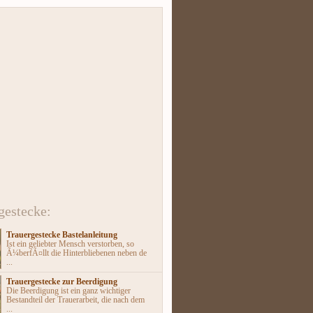
gestecke:
Trauergestecke Bastelanleitung
Ist ein geliebter Mensch verstorben, so
Ã¼berfÃ¤llt die Hinterbliebenen neben de
...
Trauergestecke zur Beerdigung
Die Beerdigung ist ein ganz wichtiger
Bestandteil der Trauerarbeit, die nach dem
...