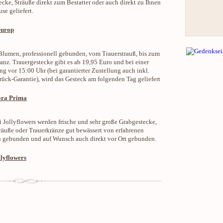
ecke, Sträuße direkt zum Bestatter oder auch direkt zu Ihnen
se geliefert.
europ
Blumen, professionell gebunden, vom Trauerstrauß, bis zum
anz. Trauergestecke gibt es ab 19,95 Euro und bei einer
ng vor 15:00 Uhr (bei garantierter Zustellung auch inkl.
ück-Garantie), wird das Gesteck am folgenden Tag geliefert
ora Prima
 Jollyflowers werden frische und sehr große Grabgestecke,
räuße oder Trauerkränze gut bewässert von erfahrenen
n gebunden und auf Wunsch auch direkt vor Ort gebunden.
llyflowers