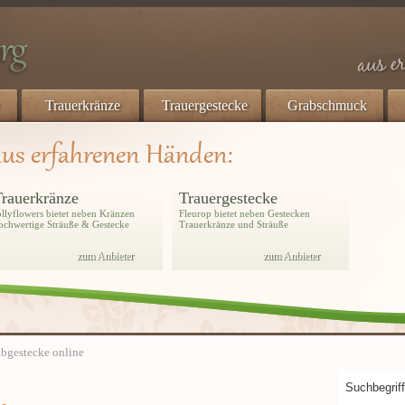
Trauerkränze
Trauergestecke
Grabschmuck
rauerkränze
Trauergestecke
ollyflowers bietet neben Kränzen
Fleurop bietet neben Gestecken
ochwertige Sträuße & Gestecke
Trauerkränze und Sträuße
zum Anbieter
zum Anbieter
bgestecke online