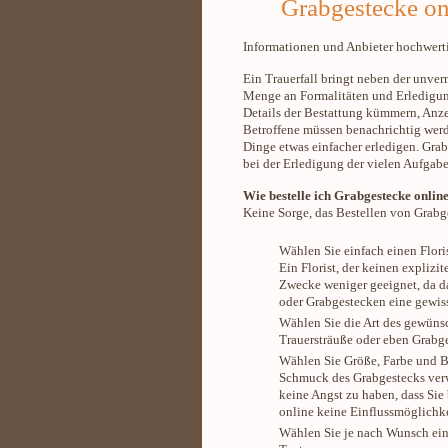
Grabgestecke on
Informationen und Anbieter hochwert
Ein Trauerfall bringt neben der unve
Menge an Formalitäten und Erledigun
Details der Bestattung kümmern, An
Betroffene müssen benachrichtig werde
Dinge etwas einfacher erledigen. Grab
bei der Erledigung der vielen Aufgabe
Wie bestelle ich Grabgestecke onlin
Keine Sorge, das Bestellen von Grabge
Wählen Sie einfach einen Floris
Ein Florist, der keinen explizi
Zwecke weniger geeignet, da d
oder Grabgestecken eine gewiss
Wählen Sie die Art des gewüns
Trauersträuße oder eben Grabge
Wählen Sie Größe, Farbe und B
Schmuck des Grabgestecks verw
keine Angst zu haben, dass Sie
online keine Einflussmöglichke
Wählen Sie je nach Wunsch ein