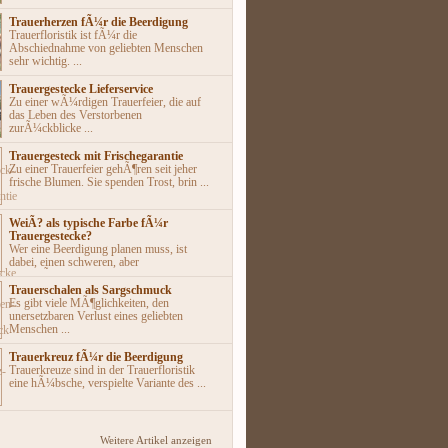
Trauerherzen fÃ¼r die Beerdigung
Trauerfloristik ist fÃ¼r die
Abschiednahme von geliebten Menschen
sehr wichtig. ...
Trauergestecke Lieferservice
Zu einer wÃ¼rdigen Trauerfeier, die auf
das Leben des Verstorbenen
zurÃ¼ckblicke ...
Trauergesteck mit Frischegarantie
Zu einer Trauerfeier gehÃ¶ren seit jeher
frische Blumen. Sie spenden Trost, brin ...
WeiÃ? als typische Farbe fÃ¼r
Trauergestecke?
Wer eine Beerdigung planen muss, ist
dabei, einen schweren, aber
unumgÃ¤nglichen ...
Trauerschalen als Sargschmuck
Es gibt viele MÃ¶glichkeiten, den
unersetzbaren Verlust eines geliebten
Menschen ...
Trauerkreuz fÃ¼r die Beerdigung
Trauerkreuze sind in der Trauerfloristik
eine hÃ¼bsche, verspielte Variante des ...
Weitere Artikel anzeigen