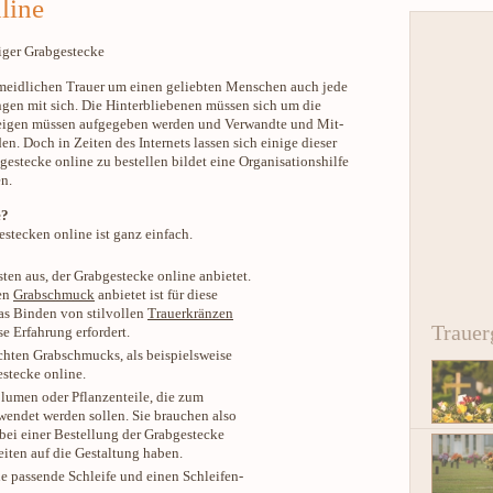
line
iger Grabgestecke
rmeidlichen Trauer um einen geliebten Menschen auch jede
gen mit sich. Die Hinterbliebenen müssen sich um die
zeigen müssen aufgegeben werden und Verwandte und Mit-
n. Doch in Zeiten des Internets lassen sich einige dieser
gestecke online zu bestellen bildet eine Organisationshilfe
n.
e?
stecken online ist ganz einfach.
ten aus, der Grabgestecke online anbietet.
ten
Grabschmuck
anbietet ist für diese
as Binden von stilvollen
Trauerkränzen
Trauer
e Erfahrung erfordert.
chten Grabschmucks, als beispielsweise
stecke online.
lumen oder Pflanzenteile, die zum
endet werden sollen. Sie brauchen also
 bei einer Bestellung der Grabgestecke
iten auf die Gestaltung haben.
e passende Schleife und einen Schleifen-