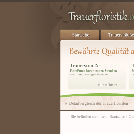
Startseite
Trauersträuße
Trauersträuße
T
FloraPrima bieten neben Sträußen
J
auch hochwertige Gestecke.
h
zum Anbieter
Detailvergleich der Trauerfloristen
Sie befinden sich hier:
Startseite
» Gra