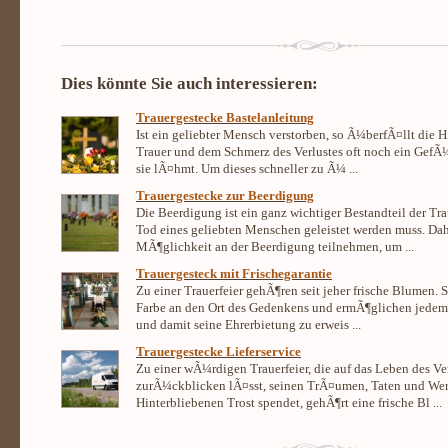
Dies könnte Sie auch interessieren:
Trauergestecke Bastelanleitung
Ist ein geliebter Mensch verstorben, so Ã¼berfÃ¤llt die 
Trauer und dem Schmerz des Verlustes oft noch ein GefÃ¼h
sie lÃ¤hmt. Um dieses schneller zu Ã¼ ...
Trauergestecke zur Beerdigung
Die Beerdigung ist ein ganz wichtiger Bestandteil der Tra
Tod eines geliebten Menschen geleistet werden muss. Dah
MÃ¶glichkeit an der Beerdigung teilnehmen, um ...
Trauergesteck mit Frischegarantie
Zu einer Trauerfeier gehÃ¶ren seit jeher frische Blumen. 
Farbe an den Ort des Gedenkens und ermÃ¶glichen jedem
und damit seine Ehrerbietung zu erweis ...
Trauergestecke Lieferservice
Zu einer wÃ¼rdigen Trauerfeier, die auf das Leben des V
zurÃ¼ckblicken lÃ¤sst, seinen TrÃ¤umen, Taten und Wer
Hinterbliebenen Trost spendet, gehÃ¶rt eine frische Bl ...