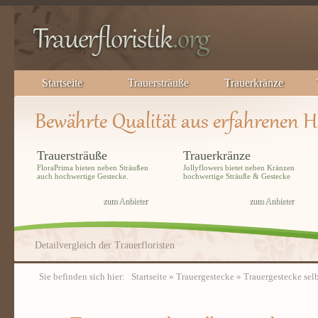
Startseite
Trauersträuße
Trauerkränze
Trauersträuße
Trauerkränze
FloraPrima bieten neben Sträußen
Jollyflowers bietet neben Kränzen
auch hochwertige Gestecke.
hochwertige Sträuße & Gestecke
zum Anbieter
zum Anbieter
Detailvergleich der Trauerfloristen
Sie befinden sich hier:
Startseite
»
Trauergestecke
» Trauergestecke sel