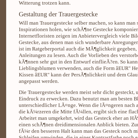
Witterung trotzen kann.
Gestaltung der Trauergestecke
Will man Trauergestecke selber machen, so kann man si
Inspirationen holen, wie schÃ¶ne Gestecke komponier
Internetfloristen zeigen im Anbietervergleich viele Bil
Gestecke, aus denen man sich wunderbare Anregunge
ist im Ratgeberportal auch die MÃ¶glichkeit gegeben,
Anleitungen zu lesen. Auch die Vorlieben des versto
kÃ¶nnen sehr gut in den Entwurf einflieÃ?en. So kann
Lieblingsblumen verwenden, auch die Form âEUR" He
Kissen âEUR" kann der PersÃ¶nlichkeit und dem Glau
angepasst werden.
Die Trauergestecke werden meist sehr dicht gesteckt
Eindruck zu erwecken. Dazu benutzt man am besten 
unterschiedlicher LÃ¤nge. Wenn die lÃ¤ngeren nac
die kÃ¼rzeren die Mitte fÃ¼llen, ergibt sich eine fla
Arbeitet man umgekehrt, wird das Gesteck eher an H
einen schÃ¶nen dreidimensionalen Anblick bieten. Zu
fÃ¼r den besseren Halt kann man das Gesteck noch m
Schleifen umwinden, die in einer Kontrastfarbe noch 