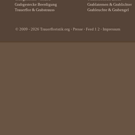
Grabgestecke Beerdigung
Grablaternen
&
Grablichter
Trauerflor
&
Grabstrauss
Grableuchte
&
Grabengel
© 2009 - 2026
Trauerfloristik.org
⋅
Presse
⋅ Feed
1
2
⋅
Impressum