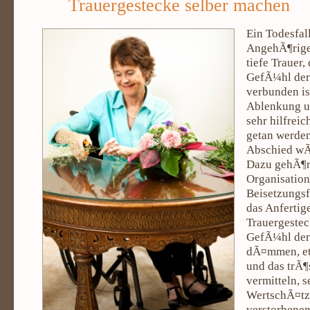
Trauergestecke selber machen
Ein Todesfal
AngehÃ¶rige
tiefe Trauer,
GefÃ¼hl der 
verbunden ist
Ablenkung u
sehr hilfreic
getan werde
Abschied wÃ¼
Dazu gehÃ¶rt
Organisation
Beisetzungsf
das Anfertig
Trauergestec
GefÃ¼hl der 
dÃ¤mmen, et
und das trÃ¶
vermitteln, s
WertschÃ¤tz
verstorbene