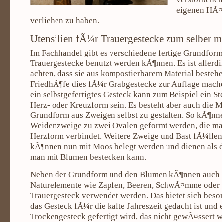
eigenen HÃ¤
verliehen zu haben.
Utensilien fÃ¼r Trauergestecke zum selber 
Im Fachhandel gibt es verschiedene fertige Grundform
Trauergestecke benutzt werden kÃ¶nnen. Es ist allerdi
achten, dass sie aus kompostierbarem Material bestehe
FriedhÃ¶fe dies fÃ¼r Grabgestecke zur Auflage mach
ein selbstgefertigtes Gesteck kann zum Beispiel ein 
Herz- oder Kreuzform sein. Es besteht aber auch die M
Grundform aus Zweigen selbst zu gestalten. So kÃ¶nne
Weidenzweige zu zwei Ovalen geformt werden, die man
Herzform verbindet. Weitere Zweige und Bast fÃ¼llen
kÃ¶nnen nun mit Moos belegt werden und dienen als d
man mit Blumen bestecken kann.
Neben der Grundform und den Blumen kÃ¶nnen auch 
Naturelemente wie Zapfen, Beeren, SchwÃ¤mme oder 
Trauergesteck verwendet werden. Das bietet sich beso
das Gesteck fÃ¼r die kalte Jahreszeit gedacht ist und 
Trockengesteck gefertigt wird, das nicht gewÃ¤ssert 