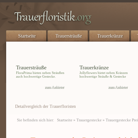
Startseite
Trauersträuße
Trauerkränze
Trauersträuße
Trauerkränze
FloraPrima bieten neben Sträußen
Jollyflowers bietet neben Kränzen
auch hochwertige Gestecke.
hochwertige Sträuße & Gestecke
zum Anbieter
zum Anbieter
Detailvergleich der Trauerfloristen
Sie befinden sich hier:
Startseite
»
Trauergestecke
» Trauergestecke Pre