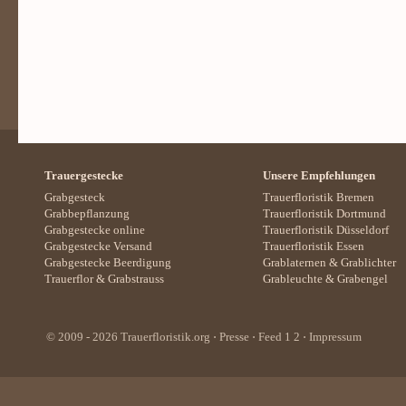
Trauergestecke
Unsere Empfehlungen
Grabgesteck
Trauerfloristik Bremen
Grabbepflanzung
Trauerfloristik Dortmund
Grabgestecke online
Trauerfloristik Düsseldorf
Grabgestecke Versand
Trauerfloristik Essen
Grabgestecke Beerdigung
Grablaternen
&
Grablichter
Trauerflor
&
Grabstrauss
Grableuchte
&
Grabengel
© 2009 - 2026
Trauerfloristik.org
⋅
Presse
⋅ Feed
1
2
⋅
Impressum