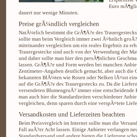
Euro mÃ¶glic
dauert nur wenige Minuten.
Preise grÃ¼ndlich vergleichen
NatÃ¼rlich bestimmt die GrÃ¶Ã?e des Trauergestecks 
sollte man beim Vergleich immer zwei Ã¤hnlich groÃ
miteinander vergleichen um ein reales Ergebnis zu erha
Trauergestecke sind auch von der Verwendung der Ma
und daher sollte man hier den persÃ¶nlichen Geschma
lassen. GrÃ¶Ã?e und Form werden bei manchen Anbie
Zentimeter-Angaben deutlich gemacht, aber auch die
bekannten BlÃ¼ten wie Rosen oder Nelken lÃ¤sst ei
auf die GrÃ¶Ã?e des Trauergestecks zu. Da die Lieferz
versendeten BlumengruÃ? immer eine entscheidende Rol
man auch hier die Standardzeiten verschiedener Anbie
vergleichen, denn sparen durch eine verspÃ¤tete Liefer
Versandkosten und Lieferzeiten beachten
Beim Preisvergleich im Internet sollte man die Versan
Fall auÃ?er Acht lassen. Einige Anbieter verlangen n
Standardversand und andere bieten die Lieferung schon