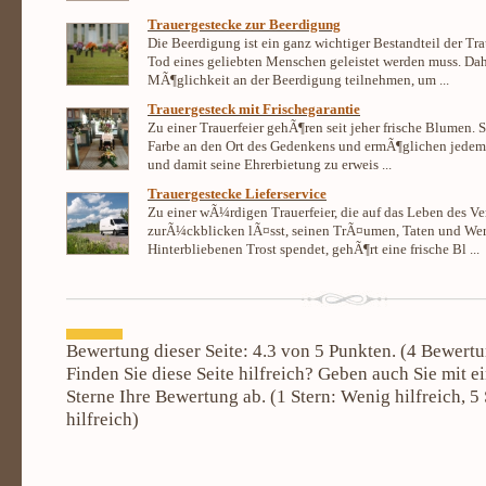
Trauergestecke zur Beerdigung
Die Beerdigung ist ein ganz wichtiger Bestandteil der Tra
Tod eines geliebten Menschen geleistet werden muss. Dah
MÃ¶glichkeit an der Beerdigung teilnehmen, um ...
Trauergesteck mit Frischegarantie
Zu einer Trauerfeier gehÃ¶ren seit jeher frische Blumen. 
Farbe an den Ort des Gedenkens und ermÃ¶glichen jedem
und damit seine Ehrerbietung zu erweis ...
Trauergestecke Lieferservice
Zu einer wÃ¼rdigen Trauerfeier, die auf das Leben des V
zurÃ¼ckblicken lÃ¤sst, seinen TrÃ¤umen, Taten und Wer
Hinterbliebenen Trost spendet, gehÃ¶rt eine frische Bl ...
Bewertung dieser Seite:
4.3
von 5 Punkten. (
4
Bewertu
Finden Sie diese Seite hilfreich? Geben auch Sie mit e
Sterne Ihre Bewertung ab. (
1
Stern: Wenig hilfreich,
5
hilfreich)