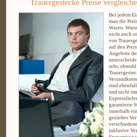
Trauergestecke Preise vergleich
Bei jedem Ei
man die Prei
Waren. Waru
nicht auch o
von Trauerg
auf den Prei
Angebote der
unterscheiden
sehr, obwohl
Trauergesteck
Versandkoste
sind ebenfal
und nicht im
Expressliefer
garantierte 
innerhalb ei
gezieltes Ve
verschieden
inklusive Ve
Ersparnisse 