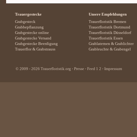
Trauergestecke
Unsere Empfehlungen
Grabgesteck
Trauerfloristik Bremen
Grabbepflanzung
Trauerfloristik Dortmund
Grabgestecke online
Trauerfloristik Düsseldorf
Grabgestecke Versand
Trauerfloristik Essen
Grabgestecke Beerdigung
Grablaternen
&
Grablichter
Trauerflor
&
Grabstrauss
Grableuchte
&
Grabengel
© 2009 - 2026
Trauerfloristik.org
⋅
Presse
⋅ Feed
1
2
⋅
Impressum