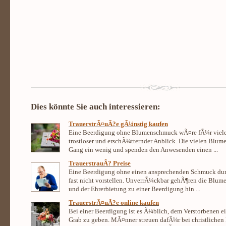
Dies könnte Sie auch interessieren:
TrauerstrÃ¤uÃ?e gÃ¼nstig kaufen
Eine Beerdigung ohne Blumenschmuck wÃ¤re fÃ¼r viele
trostloser und erschÃ¼tternder Anblick. Die vielen Blum
Gang ein wenig und spenden den Anwesenden einen ...
TrauerstrauÃ? Preise
Eine Beerdigung ohne einen ansprechenden Schmuck du
fast nicht vorstellen. UnverrÃ¼ckbar gehÃ¶ren die Blume
und der Ehrerbietung zu einer Beerdigung hin ...
TrauerstrÃ¤uÃ?e online kaufen
Bei einer Beerdigung ist es Ã¼blich, dem Verstorbenen ei
Grab zu geben. MÃ¤nner streuen dafÃ¼r bei christlichen