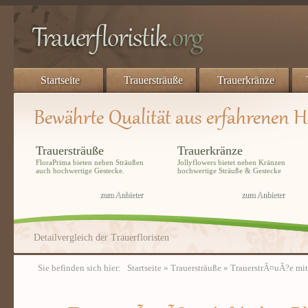
Startseite
Trauersträuße
Trauerkränze
Trauersträuße
Trauerkränze
FloraPrima bieten neben Sträußen
Jollyflowers bietet neben Kränzen
auch hochwertige Gestecke.
hochwertige Sträuße & Gestecke
zum Anbieter
zum Anbieter
Detailvergleich der Trauerfloristen
Sie befinden sich hier:
Startseite
»
Trauersträuße
» TrauerstrÃ¤uÃ?e mit