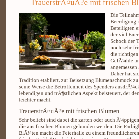
TrauerstrÃ¤uÃ?e mit frischen B
Die Teilnahm
Beerdigung i
Beteiligten 
der viel Ener
Schock der T
noch sehr fri
die richtige
GefÃ¼hle u
angemessen 
Daher hat sic
Tradition etabliert, zur Beisetzung Blumenschmuck zu
seine Weise die Betroffenheit des Spenders ausdrÃ¼ck
lebendigen und trÃ¶stlichen Aspekt beisteuert, der de
leichter macht.
TrauerstrÃ¤uÃ?e mit frischen Blumen
Sehr beliebt sind dabei die zarten oder auch Ã¼ppige
die aus frischen Blumen gebunden werden. Die Farbigk
BlÃ¼ten macht die Feierhalle zu einem freundlicheren