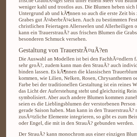
frische GrabhÃ¼gel sieht unter einem Meer von Blume
weniger kahl und trostlos aus. Die Blumen heben sich
Untergrund ab und kÃ¶nnen so auch die erste Zeit bis
Grabes gut Ã¼berbrÃ¼cken. Auch zu bestimmten Fest
christlichen Feiertagen Allerseelen und Allerheiligen
kann ein TrauerstrauÃ? aus frischen Blumen die Grabs
besonderen Schmuck versehen.
Gestaltung von TrauerstrÃ¤uÃ?en
Die Auswahl an Modellen ist bei den FachhÃ¤ndlern f
sehr groÃ?, zudem kann man den StrauÃ? auch individ
binden lassen. Es kÃ¶nnen die klassischen Trauerblu
kommen, wie Lilien, Nelken, Rosen, Chrysanthemen od
Farbe bei der traditionellen Gestaltung ist ein reines
das Licht der Auferstehung steht und gleichzeitig Rei
symbolisiert. Aber auch andere Blumen kommen zune
seien es die Lieblingsblumen der verstorbenen Person 
gerade Saison haben. Man kann in den TrauerstrauÃ?
zusÃ¤tzliche Elemente integrieren, so gibt es zum Bei
oder Engel, die mit in den StrauÃ? gebunden werden.
Der StrauÃ? kann monochrom aus einer einzigen Blu