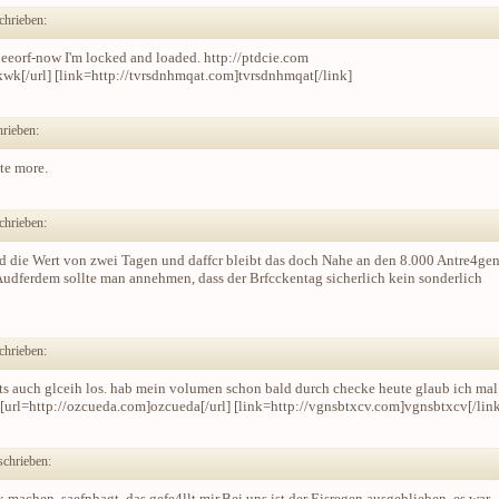
chrieben:
beeorf-now I'm locked and loaded. http://ptdcie.com
wk[/url] [link=http://tvrsdnhmqat.com]tvrsdnhmqat[/link]
hrieben:
ite more.
chrieben:
 die Wert von zwei Tagen und daffcr bleibt das doch Nahe an den 8.000 Antre4gen
Audferdem sollte man annehmen, dass der Brfcckentag sicherlich kein sonderlich
chrieben:
hts auch glceih los. hab mein volumen schon bald durch checke heute glaub ich mal
[url=http://ozcueda.com]ozcueda[/url] [link=http://vgnsbtxcv.com]vgnsbtxcv[/lin
schrieben:
chen, saefnhagt, das gefe4llt mir.Bei uns ist der Eisregen ausgeblieben, es war