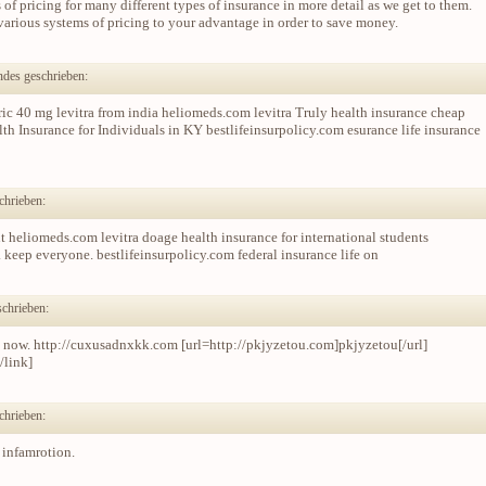
of pricing for many different types of insurance in more detail as we get to them.
various systems of pricing to your advantage in order to save money.
des geschrieben:
eric 40 mg levitra from india heliomeds.com levitra Truly health insurance cheap
 Insurance for Individuals in KY bestlifeinsurpolicy.com esurance life insurance
chrieben:
nt heliomeds.com levitra doage health insurance for international students
 keep everyone. bestlifeinsurpolicy.com federal insurance life on
chrieben:
se now. http://cuxusadnxkk.com [url=http://pkjyzetou.com]pkjyzetou[/url]
/link]
chrieben:
s infamrotion.