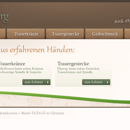
Trauerkränze
Trauergestecke
Grabschmuck
rauerkränze
Trauergestecke
ollyflowers bietet neben Kränzen
Fleurop bietet neben Gestecken
ochwertige Sträuße & Gestecke
Trauerkränze und Sträuße
zum Anbieter
zum Anbieter
denkkerzen
» Marie-ThÃ©rÃ¨se Glesener