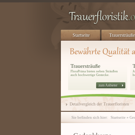
Startseite
Trauersträuße
Trauersträuße
T
FloraPrima bieten neben Sträußen
J
auch hochwertige Gestecke.
h
zum Anbieter
Detailvergleich der Trauerfloristen
Sie befinden sich hier:
Startseite
»
Ge