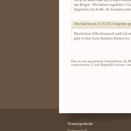
nur Regen. Wir hatten tagsfcber 3 G
begleiten.ich hoffe, ihr konntet unte
Mushtak hat am 14.10.2013 folgendes ge
Herzlichen Glfcckwunsch und ich m
gibt es hier kein dunkles Krusovice
Dies ist eine persönliche Gedenkkerze für 
wurde bereits 12 mal Mitgefühl verfasst | 
Trauergestecke
Grabgesteck