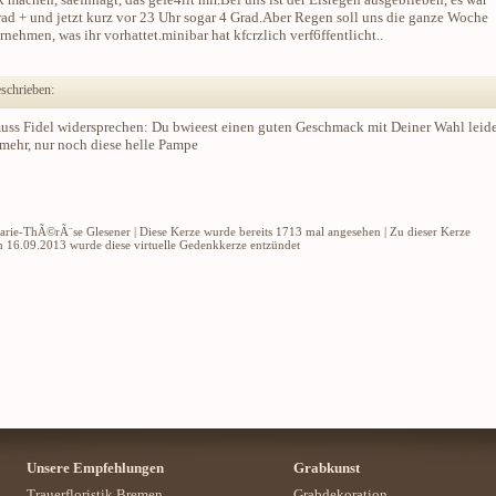
rad + und jetzt kurz vor 23 Uhr sogar 4 Grad.Aber Regen soll uns die ganze Woche
rnehmen, was ihr vorhattet.minibar hat kfcrzlich verf6ffentlicht..
schrieben:
uss Fidel widersprechen: Du bwieest einen guten Geschmack mit Deiner Wahl leid
 mehr, nur noch diese helle Pampe
Marie-ThÃ©rÃ¨se Glesener | Diese Kerze wurde bereits 1713 mal angesehen | Zu dieser Kerze
Am 16.09.2013 wurde diese virtuelle Gedenkkerze entzündet
Unsere Empfehlungen
Grabkunst
Trauerfloristik Bremen
Grabdekoration