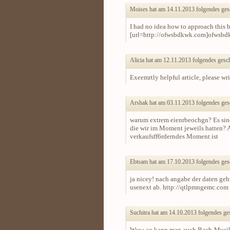
Moises hat am 14.11.2013 folgendes ges
I had no idea how to approach this 
[url=http://ofwsbdkwk.com]ofwsbdk
Alicia hat am 12.11.2013 folgendes gesc
Exeemrtly helpful article, please wr
Arshak hat am 03.11.2013 folgendes ges
warum extrem eienrbeochgn? Es sind
die wir im Moment jeweils hatten? 
verkaufsff6rderndes Moment ist
Ebtsam hat am 17.10.2013 folgendes ges
ja nicey! nach angabe der daten ge
usenext ab. http://qtlpmngemc.com 
Suchitra hat am 14.10.2013 folgendes ge
Wow, so kann man auch Bach-Musik ma