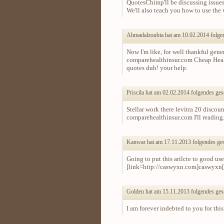
QuotesChimp'll be discussing issues 
We'll also teach you how to use the 
Ahmadalzoubia hat am 10.02.2014 folgen
Now I'm like, for well thankful gen
comparehealthinsur.com Cheap Health
quotes duh! your help.
Priscila hat am 02.02.2014 folgendes ges
Stellar work there levitra 20 discou
comparehealthinsur.com I'll reading.
Kanwar hat am 17.11.2013 folgendes ges
Going to put this arilcte to good u
[link=http://caswyxn.com]caswyxn[
Golden hat am 15.11.2013 folgendes ges
I am forever indebted to you for thi