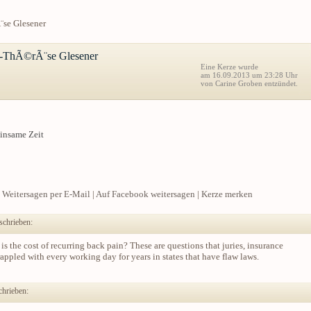
¨se Glesener
e-ThÃ©rÃ¨se Glesener
Eine Kerze wurde
am 16.09.2013 um 23:28 Uhr
von Carine Groben entzündet.
insame Zeit
|
Weitersagen per E-Mail
|
Auf Facebook weitersagen
|
Kerze merken
schrieben:
is the cost of recurring back pain? These are questions that juries, insurance
ppled with every working day for years in states that have flaw laws.
chrieben: