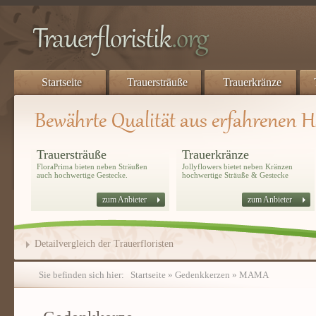
Startseite
Trauersträuße
Trauerkränze
Trauersträuße
Trauerkränze
FloraPrima bieten neben Sträußen
Jollyflowers bietet neben Kränzen
auch hochwertige Gestecke.
hochwertige Sträuße & Gestecke
zum Anbieter
zum Anbieter
Detailvergleich der Trauerfloristen
Sie befinden sich hier:
Startseite
»
Gedenkkerzen
» MAMA